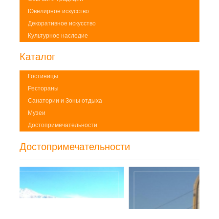
Ювелирное искусство
Декоративное искусство
Культурное наследие
Каталог
Гостиницы
Рестораны
Санатории и Зоны отдыха
Музеи
Достопримечательности
Достопримечательности