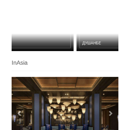
Previous
Next
ДУШАНБЕ
InAsia
Previous
Next