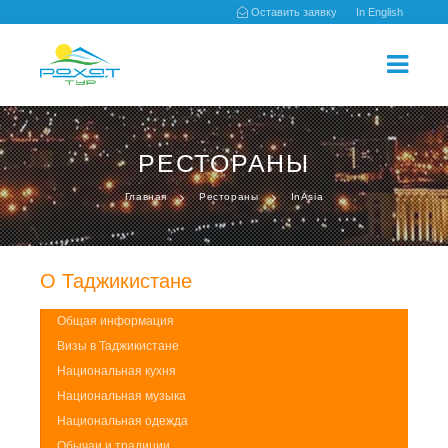
Оставить заявку
In English
РЕСТОРАНЫ
Главная
Рестораны
InAsia
О Таджикистане
Общая информация
Визы в Таджикистане
Национальная кухня
Национальная музыка
Национальная одежда
Обычаи и традиции